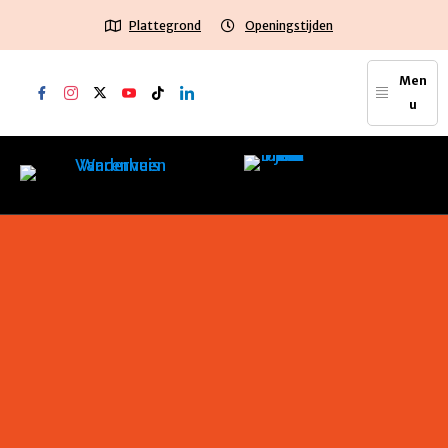
Plattegrond
Openingstijden
Men
u